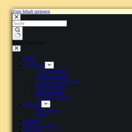
Zum Inhalt springen
Keine Ergebnisse
Home
Leistungen
Teppichreinigung
Teppichreparatur
Teppichbodenreinigung
Polsterreinigung
Naturprodukte
Video-Leistungen
Über uns
Wer sind wir
Video
Kontakt
Wegbeschreibung
Preisliste