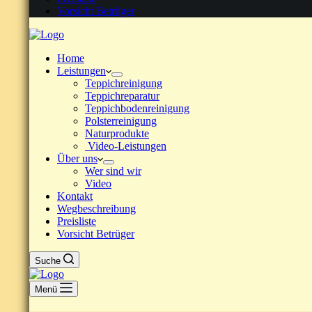
Vorsicht Betrüger
Home
Leistungen
Teppichreinigung
Teppichreparatur
Teppichbodenreinigung
Polsterreinigung
Naturprodukte
Video-Leistungen
Über uns
Wer sind wir
Video
Kontakt
Wegbeschreibung
Preisliste
Vorsicht Betrüger
Suche
Menü